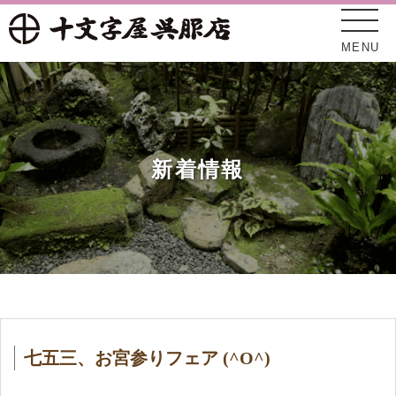
MENU
新着情報
十文字屋について
新着情報
七五三、お宮参りフェア (^O^)
オンラインショップ