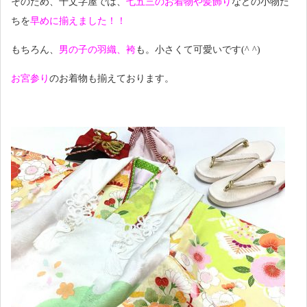
そのため、十文字屋では、
七五三のお着物や髪飾り
などの小物た
ちを
早めに揃えました！！
もちろん、
男の子の羽織、袴
も。小さくて可愛いです(^ ^)
お宮参り
のお着物も揃えております。