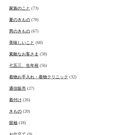
家族のこと
(73)
夏のきもの
(70)
男のきもの
(67)
美味しいこと
(60)
素敵なお客さま
(58)
七五三、生年祝
(56)
着物お手入れ・着物クリニック
(32)
通信販売
(27)
着付け
(26)
きもの
(20)
留袖
(18)
お仕立て
(9)