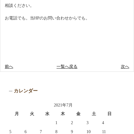
相談ください。
お電話でも。当HPのお問い合わせからでも。
前へ
一覧へ戻る
次へ
カレンダー
2021年7月
月
火
水
木
金
土
日
1
2
3
4
5
6
7
8
9
10
11