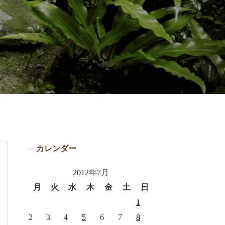
カレンダー
2012年7月
月
火
水
木
金
土
日
1
2
3
4
5
6
7
8