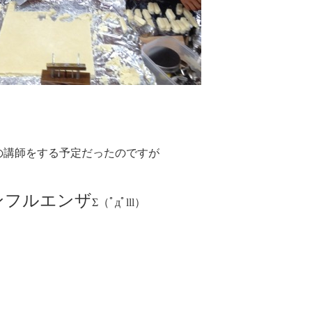
の講師をする予定だったのですが
ンフルエンザ
Σ（ﾟдﾟlll）