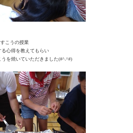
んすこうの授業
する心得を教えてもらい
を焼いていただきました(#^.^#)