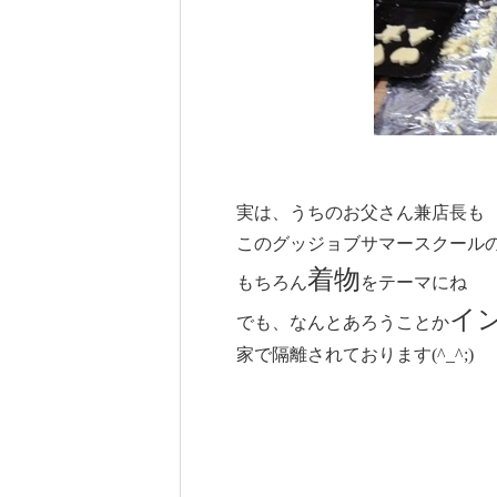
実は、うちのお父さん兼店長も
このグッジョブサマースクール
着物
もちろん
をテーマにね
イ
でも、なんとあろうことか
家で隔離されております(^_^;)