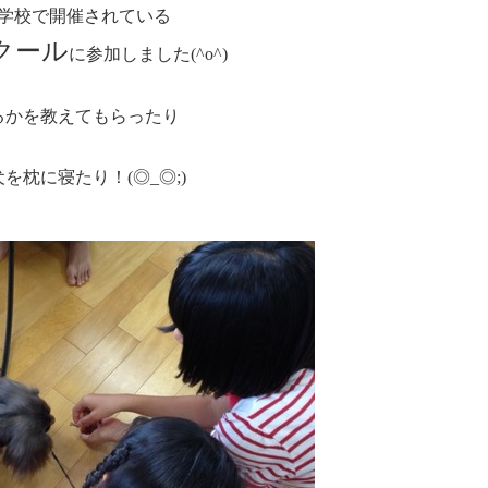
小学校で開催されている
クール
に参加しました(^o^)
るかを教えてもらったり
枕に寝たり！(◎_◎;)