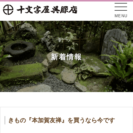
MENU
新着情報
十文字屋について
新着情報
きもの『本加賀友禅』を買うなら今です
オンラインショップ