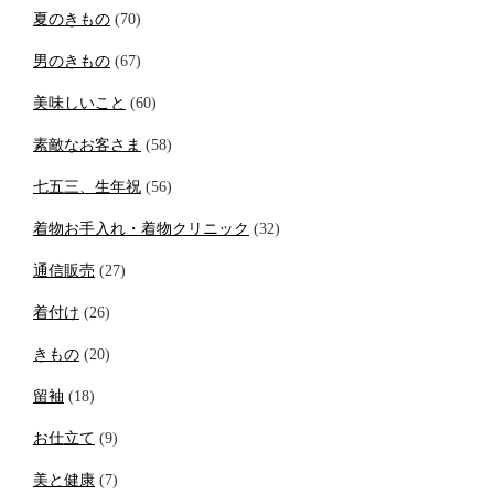
夏のきもの
(70)
男のきもの
(67)
美味しいこと
(60)
素敵なお客さま
(58)
七五三、生年祝
(56)
着物お手入れ・着物クリニック
(32)
通信販売
(27)
着付け
(26)
きもの
(20)
留袖
(18)
お仕立て
(9)
美と健康
(7)