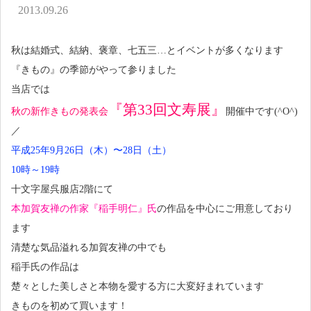
アクセス
2013.09.26
お問い合わせ
秋は結婚式、結納、褒章、七五三…とイベントが多くなります
『きもの』の季節がやって参りました
当店では
『第33回文寿展』
秋の新作きもの発表会
開催中です(^O^)
／
平成25年9月26日（木）〜28日（土）
10時～19時
十文字屋呉服店2階にて
本加賀友禅の作家『稲手明仁』氏
の作品を中心にご用意しており
ます
清楚な気品溢れる加賀友禅の中でも
稲手氏の作品は
楚々とした美しさと本物を愛する方に大変好まれています
きものを初めて買います！