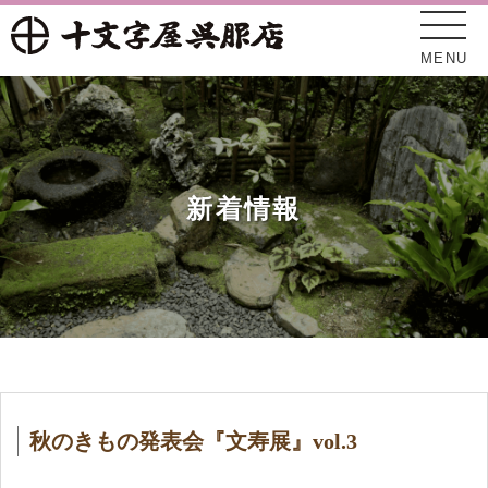
MENU
新着情報
十文字屋について
新着情報
秋のきもの発表会『文寿展』vol.3
オンラインショップ