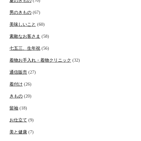
夏のきもの
(70)
男のきもの
(67)
美味しいこと
(60)
素敵なお客さま
(58)
七五三、生年祝
(56)
着物お手入れ・着物クリニック
(32)
通信販売
(27)
着付け
(26)
きもの
(20)
留袖
(18)
お仕立て
(9)
美と健康
(7)