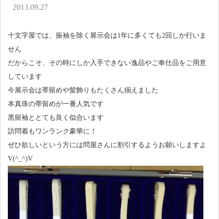
アクセス
2013.09.27
お問い合わせ
十文字屋では、振袖を除く展示会は1年に多くても2回しか行いま
せん
だからこそ、その時にしか入手できない逸品やご奉仕品をご用意
しています
今展示会は帯留めや髪飾りもたくさん揃えました
本真珠の帯留めが一番人気です
黒留袖ととても良く似合います
訪問着もワンランク豪華に！
ぜひ欲しいという方には問屋さんに割引するようお願いしますよ
V(^_^)V