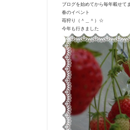
ブログを始めてから毎年載せて
春のイベント
苺狩り（＾＿＾）☆
今年も行きました