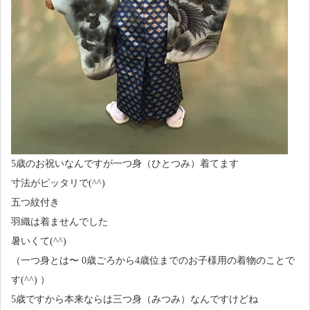
5歳のお祝いなんですが一つ身（ひとつみ）着てます
寸法がピッタリで(^^)
五つ紋付き
羽織は着ませんでした
暑いくて(^^)
（一つ身とは〜 0歳ごろから4歳位までのお子様用の着物のことで
す(^^) ）
5歳ですから本来ならは三つ身（みつみ）なんですけどね