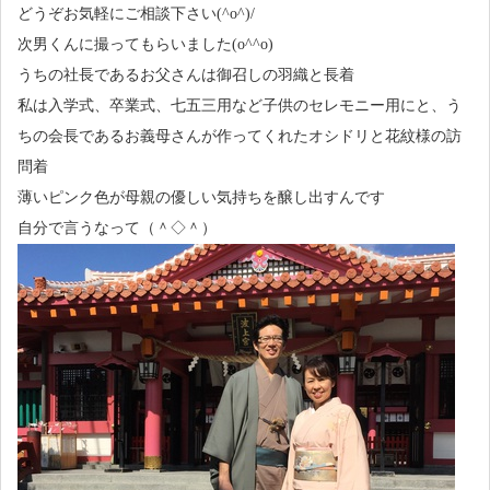
どうぞお気軽にご相談下さい(^o^)/
次男くんに撮ってもらいました(o^^o)
うちの社長であるお父さんは御召しの羽織と長着
私は入学式、卒業式、七五三用など子供のセレモニー用にと、う
ちの会長であるお義母さんが作ってくれたオシドリと花紋様の訪
問着
薄いピンク色が母親の優しい気持ちを醸し出すんです
自分で言うなって（＾◇＾）