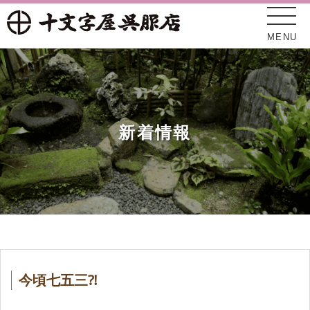
MENU
新着情報
十文字屋について
新着情報
今頃七五三⁈
オンラインショップ