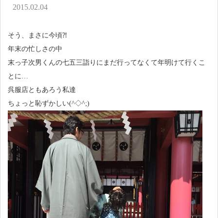
アクセス
2015.02.04
お問い合わせ
そう、まさに今頃⁈
年末の忙しさの中
末っ子次男くんの七五三詣りにまだ行ってなくて年明けて行くこ
とに…
呉服店ともあろう私達
ちょっと恥ずかしい(^◇^;)