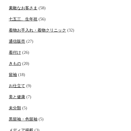
素敵なお客さま
(58)
七五三、生年祝
(56)
着物お手入れ・着物クリニック
(32)
通信販売
(27)
着付け
(26)
きもの
(20)
留袖
(18)
お仕立て
(9)
美と健康
(7)
未分類
(5)
黒留袖・色留袖
(5)
メディア掲載
(3)