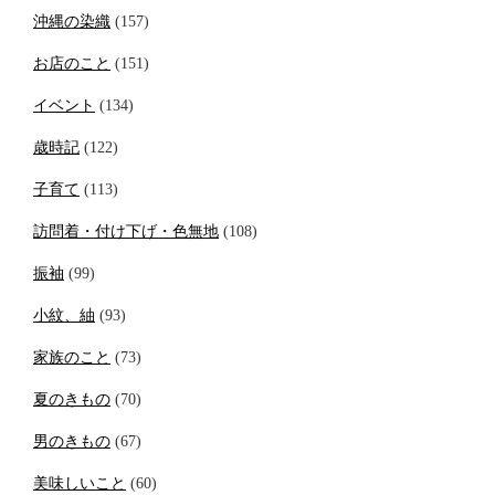
沖縄の染織
(157)
お店のこと
(151)
イベント
(134)
歳時記
(122)
子育て
(113)
訪問着・付け下げ・色無地
(108)
振袖
(99)
小紋、紬
(93)
家族のこと
(73)
夏のきもの
(70)
男のきもの
(67)
美味しいこと
(60)