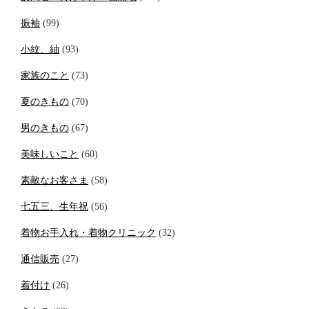
振袖
(99)
小紋、紬
(93)
家族のこと
(73)
夏のきもの
(70)
男のきもの
(67)
美味しいこと
(60)
素敵なお客さま
(58)
七五三、生年祝
(56)
着物お手入れ・着物クリニック
(32)
通信販売
(27)
着付け
(26)