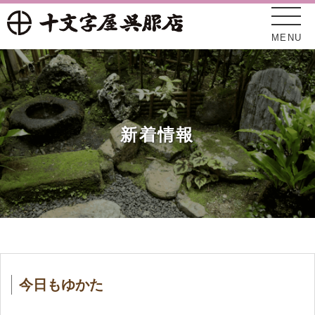
MENU
新着情報
十文字屋について
新着情報
今日もゆかた
オンラインショップ