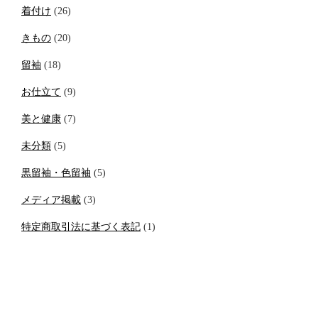
着付け
(26)
きもの
(20)
留袖
(18)
お仕立て
(9)
美と健康
(7)
未分類
(5)
黒留袖・色留袖
(5)
メディア掲載
(3)
特定商取引法に基づく表記
(1)