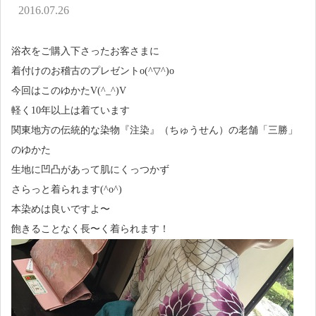
アクセス
2016.07.26
お問い合わせ
浴衣をご購入下さったお客さまに
着付けのお稽古のプレゼントo(^▽^)o
今回はこのゆかたV(^_^)V
軽く10年以上は着ています
関東地方の伝統的な染物『注染』（ちゅうせん）の老舗「三勝」
のゆかた
生地に凹凸があって肌にくっつかず
さらっと着られます(^o^)
本染めは良いですよ〜
飽きることなく長〜く着られます！