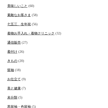
美味しいこと
(60)
素敵なお客さま
(58)
七五三、生年祝
(56)
着物お手入れ・着物クリニック
(32)
通信販売
(27)
着付け
(26)
きもの
(20)
留袖
(18)
お仕立て
(9)
美と健康
(7)
未分類
(5)
黒留袖・色留袖
(5)