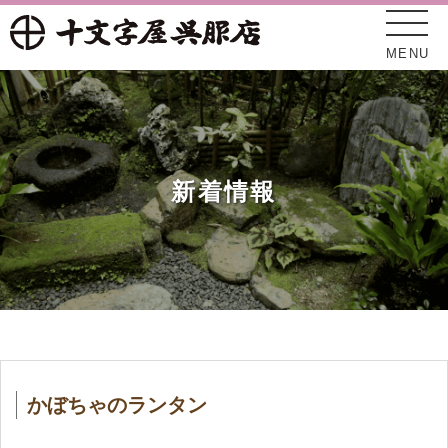
MENU
新着情報
十文字屋について
新着情報
かぼちゃのランタン
オンラインショップ