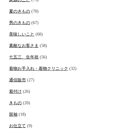
夏のきもの
(70)
男のきもの
(67)
美味しいこと
(60)
素敵なお客さま
(58)
七五三、生年祝
(56)
着物お手入れ・着物クリニック
(32)
通信販売
(27)
着付け
(26)
きもの
(20)
留袖
(18)
お仕立て
(9)