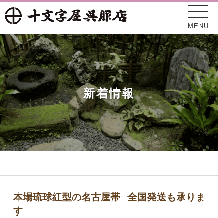
MENU
新着情報
十文字屋について
新着情報
本場琉球紅型の名古屋帯 全国発送も承りま
オンラインショップ
す