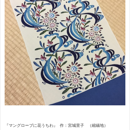
『マングローブに花うちわ』 作：宮城里子 （縮緬地）