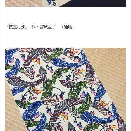
『芭蕉に蝶』 作：宮城里子 （紬地）