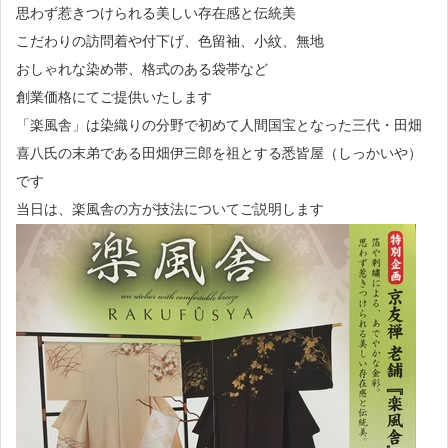
思わず惹きつけられる美しい存在感と伝統美
こだわりの訪問着や付下げ、色留袖、小紋、無地
おしゃれな染め帯、格式のある袋帯など
創業価格にてご提供いたします
「楽風舎」は染織りの分野で初めて人間国宝となった三代・田畑
喜八氏の末弟である田畑伊三郎を祖とする悉皆屋（しっかいや）
です
当日は、楽風舎の方が技法についてご説明します