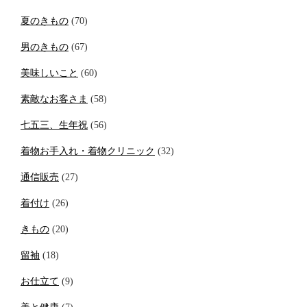
夏のきもの
(70)
男のきもの
(67)
美味しいこと
(60)
素敵なお客さま
(58)
七五三、生年祝
(56)
着物お手入れ・着物クリニック
(32)
通信販売
(27)
着付け
(26)
きもの
(20)
留袖
(18)
お仕立て
(9)