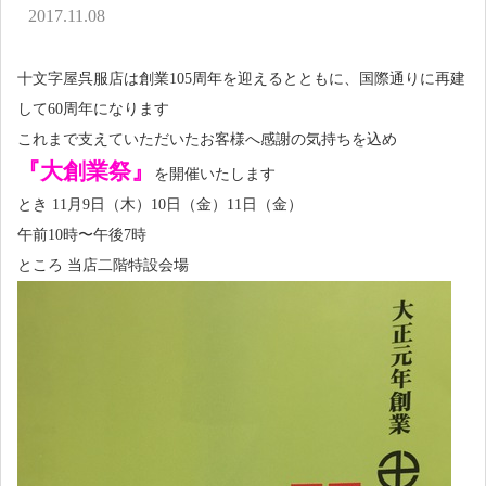
アクセス
2017.11.08
お問い合わせ
十文字屋呉服店は創業105周年を迎えるとともに、国際通りに再建
して60周年になります
これまで支えていただいたお客様へ感謝の気持ちを込め
『大創業祭』
を開催いたします
とき 11月9日（木）10日（金）11日（金）
午前10時〜午後7時
ところ 当店二階特設会場