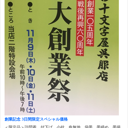
創業記念 3日間限定スペシャル価格
＜限定品＞訪問着、付下げ、小紋、色無地、袋帯、帯締め、帯揚