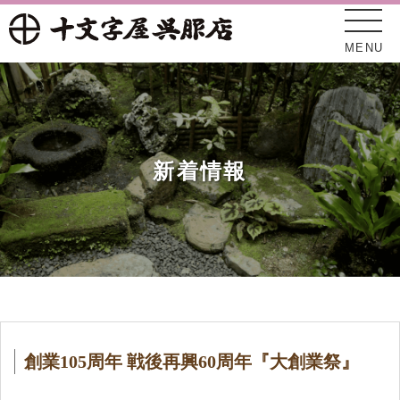
MENU
新着情報
十文字屋について
新着情報
創業105周年 戦後再興60周年『大創業祭』
オンラインショップ