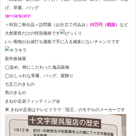
げ、草履、バッグ
30〜50％OFF
＜特別ご奉仕品＞訪問着（お仕立て代込み）
18万円（税抜）
など
大創業祭だけの特別価格です
いい着物がお値打ち価格で手に入る滅多にないチャンスです
新作振袖展
◯染め、柄にこだわった逸品振袖
◯おしゃれな草履、バッグ、髪飾り
七五三のきもの
男のきもの
きねや足袋フィッティング会
⌘ きねや足袋はテレビドラマ「陸王」のモデルのメーカーです