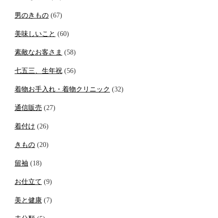
男のきもの
(67)
美味しいこと
(60)
素敵なお客さま
(58)
七五三、生年祝
(56)
着物お手入れ・着物クリニック
(32)
通信販売
(27)
着付け
(26)
きもの
(20)
留袖
(18)
お仕立て
(9)
美と健康
(7)