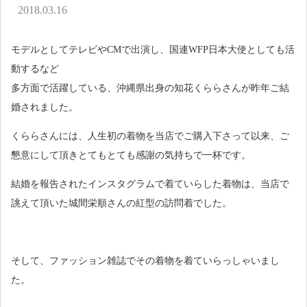
アクセス
2018.03.16
お問い合わせ
モデルとしてテレビやCMで出演し、国連WFP日本大使としても活
動するなど
多方面で活躍している、沖縄県出身の知花くららさんが昨年ご結
婚されました。
くららさんには、人生初の着物を当店でご購入下さって以来、ご
懇意にして頂きとてもとても感謝の気持ちで一杯です。
結婚を報告されたインスタグラムで着ていらした着物は、当店で
誂えて頂いた城間栄順さんの紅型の訪問着でした。
そして、ファッション雑誌でその着物を着ていらっしゃいまし
た。