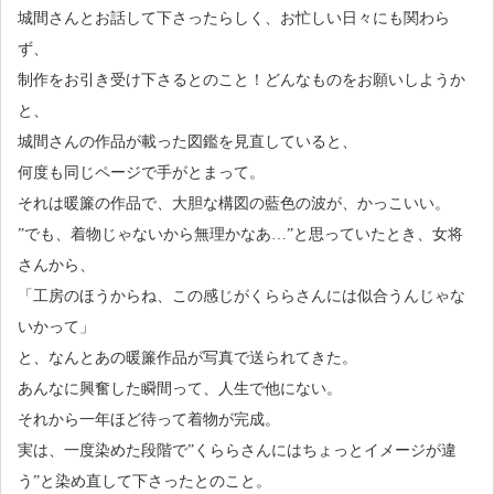
城間さんとお話して下さったらしく、お忙しい日々にも関わら
ず、
制作をお引き受け下さるとのこと！どんなものをお願いしようか
と、
城間さんの作品が載った図鑑を見直していると、
何度も同じページで手がとまって。
それは暖簾の作品で、大胆な構図の藍色の波が、かっこいい。
”でも、着物じゃないから無理かなあ…”と思っていたとき、女将
さんから、
「工房のほうからね、この感じがくららさんには似合うんじゃな
いかって」
と、なんとあの暖簾作品が写真で送られてきた。
あんなに興奮した瞬間って、人生で他にない。
それから一年ほど待って着物が完成。
実は、一度染めた段階で”くららさんにはちょっとイメージが違
う”と染め直して下さったとのこと。