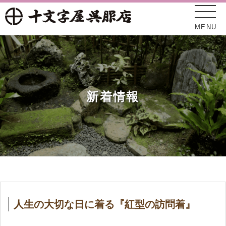
MENU
新着情報
十文字屋について
新着情報
人生の大切な日に着る『紅型の訪問着』
オンラインショップ