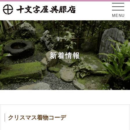
MENU
新着情報
十文字屋について
新着情報
クリスマス着物コーデ
オンラインショップ