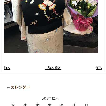
前へ
一覧へ戻る
次へ
カレンダー
2018年12月
月
火
水
木
金
土
日