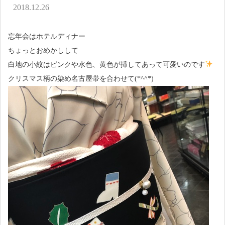
アクセス
2018.12.26
お問い合わせ
忘年会はホテルディナー
ちょっとおめかしして
白地の小紋はピンクや水色、黄色が挿してあって可愛いのです
クリスマス柄の染め名古屋帯を合わせて(*^^*)