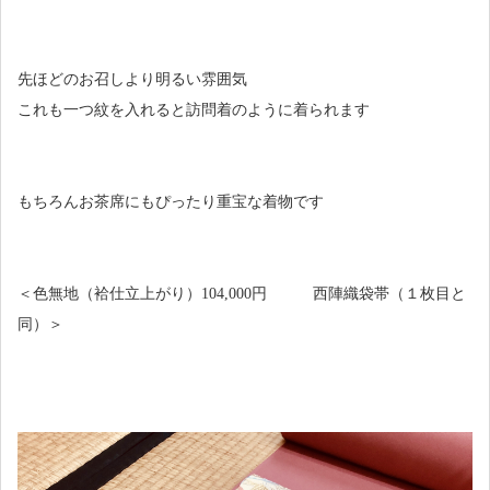
先ほどのお召しより明るい雰囲気
これも一つ紋を入れると訪問着のように着られます
もちろんお茶席にもぴったり重宝な着物です
＜色無地（袷仕立上がり）104,000円 西陣織袋帯（１枚目と
同）＞