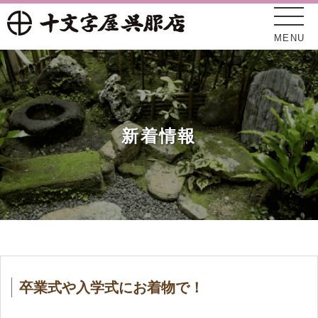
MENU
新着情報
十文字屋について
新着情報
卒業式や入学式にお着物で！
オンラインショップ