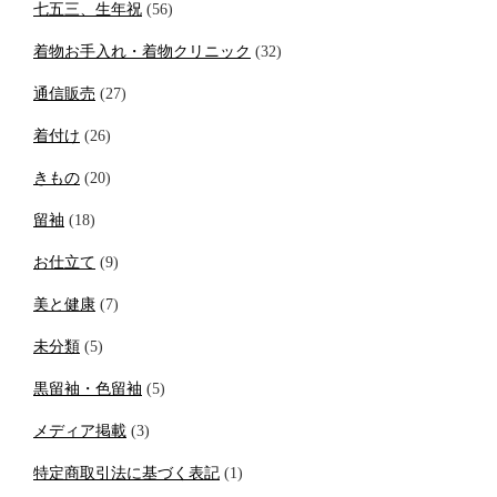
七五三、生年祝
(56)
着物お手入れ・着物クリニック
(32)
通信販売
(27)
着付け
(26)
きもの
(20)
留袖
(18)
お仕立て
(9)
美と健康
(7)
未分類
(5)
黒留袖・色留袖
(5)
メディア掲載
(3)
特定商取引法に基づく表記
(1)