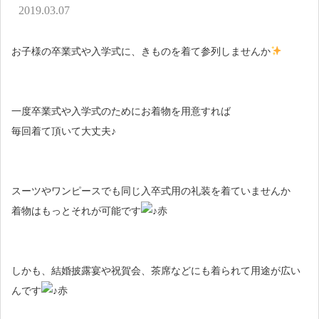
アクセス
2019.03.07
お問い合わせ
お子様の卒業式や入学式に、きものを着て参列しませんか
一度卒業式や入学式のためにお着物を用意すれば
毎回着て頂いて大丈夫♪
スーツやワンピースでも同じ入卒式用の礼装を着ていませんか
着物はもっとそれが可能です
しかも、結婚披露宴や祝賀会、茶席などにも着られて用途が広い
んです