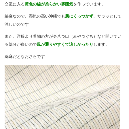
交互に入る
黄色の線が柔らかい雰囲気
を作っています。
綿麻なので、湿気の高い沖縄でも
肌にくっつかず
、サラッとして
涼しいのです
また、洋服より着物の方が身八つ口（みやつぐち）など開いてい
る部分が多いので
風が通りやすくて涼し
かったり
します。
綿麻だとなおさらです！