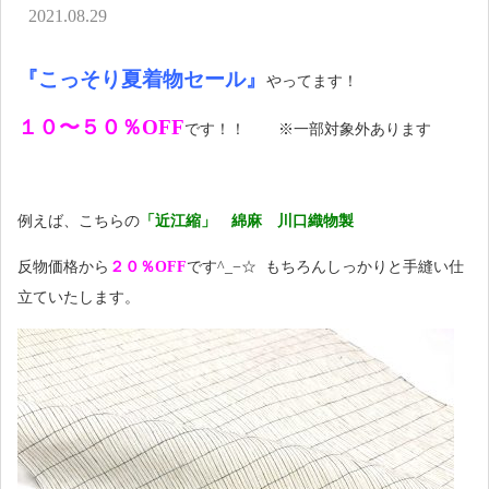
アクセス
2021.08.29
お問い合わせ
『こっそり夏着物セール』
やってます！
１０〜５０％
OFF
です！！ ※一部対象外あります
例えば、こちらの
「近江縮」 綿麻 川口織物製
反物価格から
２０％
OFF
です^_−☆ もちろんしっかりと手縫い仕
立ていたします。