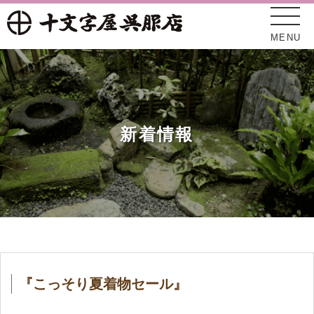
MENU
新着情報
十文字屋について
新着情報
『こっそり夏着物セール』
オンラインショップ