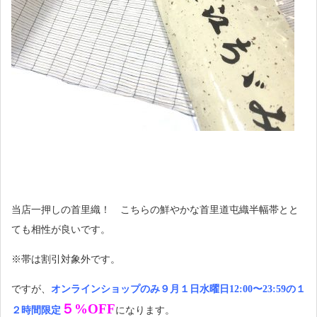
当店一押しの首里織！ こちらの鮮やかな首里道屯織半幅帯とと
ても相性が良いです。
※帯は割引対象外です。
ですが、
オンラインショップのみ９月１日水曜日
12:00
〜
23:59
の１
５
%OFF
２時間限定
になります。