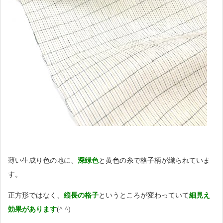
薄い生成り色の地に、
深緑色
と
黄色
の糸で格子柄が織られていま
す。
正方形ではなく、
縦長の格子
というところが変わっていて
細見え
効果があります
(^ ^)