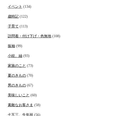
イベント
(134)
歳時記
(122)
子育て
(113)
訪問着・付け下げ・色無地
(108)
振袖
(99)
小紋、紬
(93)
家族のこと
(73)
夏のきもの
(70)
男のきもの
(67)
美味しいこと
(60)
素敵なお客さま
(58)
七五三、生年祝
(56)