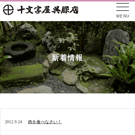
MENU
新着情報
十文字屋について
新着情報
2012.9.24
肉を食べなさい！
オンラインショップ