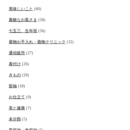
美味しいこと
(60)
素敵なお客さま
(58)
七五三、生年祝
(56)
着物お手入れ・着物クリニック
(32)
通信販売
(27)
着付け
(26)
きもの
(20)
留袖
(18)
お仕立て
(9)
美と健康
(7)
未分類
(5)