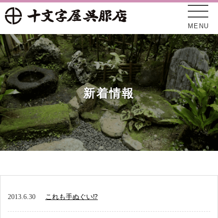
MENU
新着情報
十文字屋について
新着情報
2013.6.30
これも手ぬぐい⁉
オンラインショップ