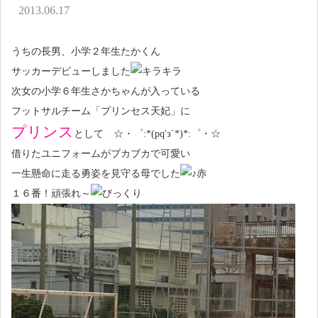
アクセス
2013.06.17
お問い合わせ
うちの長男、小学２年生たかくん
サッカーデビューしました
次女の小学６年生さかちゃんが入っている
フットサルチーム「プリンセス天妃」に
プリンス
として ☆・゜:*(pq′з`*)*:゜・☆
借りたユニフォームがブカブカで可愛い
一生懸命に走る勇姿を見守る母でした
１６番！頑張れ～