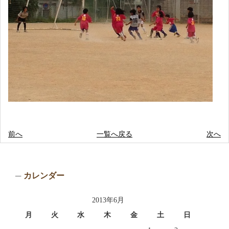
前へ
一覧へ戻る
次へ
カレンダー
2013年6月
月
火
水
木
金
土
日