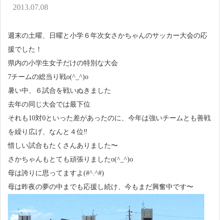
アクセス
2013.07.08
お問い合わせ
週末の土曜、日曜と小学６年次女さかちゃんのサッカー大会の応
援でした！
県内の小学生女子だけの特別な大会
7チームの総当り戦o(^_^)o
暑い中、６試合を戦いぬきました
去年の同じ大会では最下位
それも10対0といった差があったのに、今年は強いチームとも善戦
を繰り広げ、なんと４位‼
惜しい試合もたくさんありました〜
さかちゃんもとても頑張りましたo(^_^)o
母は誇りに思ってますよ(#^.^#)
母は昨夜の夢の中までも応援し続け、今もまだ興奮中です〜