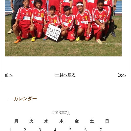
前へ
一覧へ戻る
次へ
カレンダー
2013年7月
月
火
水
木
金
土
日
1
2
3
4
5
6
7