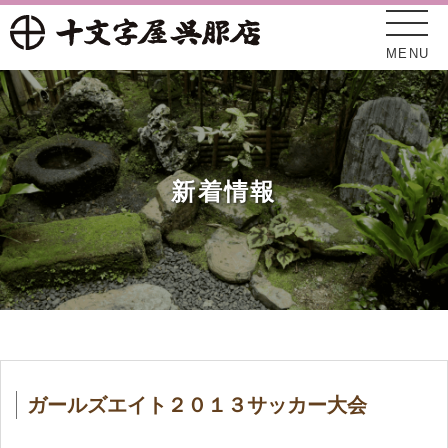
MENU
新着情報
十文字屋について
新着情報
ガールズエイト２０１３サッカー大会
オンラインショップ