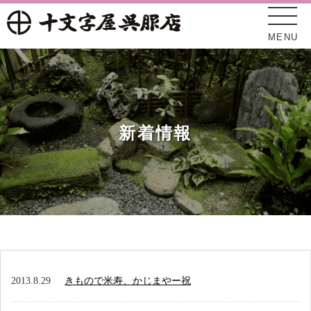
MENU
新着情報
十文字屋について
新着情報
2013.8.29
きもので米寿、かじまやー祝
オンラインショップ