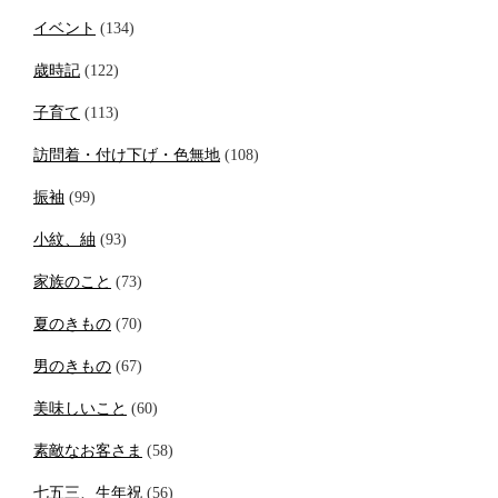
イベント
(134)
歳時記
(122)
子育て
(113)
訪問着・付け下げ・色無地
(108)
振袖
(99)
小紋、紬
(93)
家族のこと
(73)
夏のきもの
(70)
男のきもの
(67)
美味しいこと
(60)
素敵なお客さま
(58)
七五三、生年祝
(56)