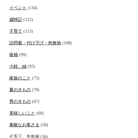
イベント
(134)
歳時記
(122)
子育て
(113)
訪問着・付け下げ・色無地
(108)
振袖
(99)
小紋、紬
(93)
家族のこと
(73)
夏のきもの
(70)
男のきもの
(67)
美味しいこと
(60)
素敵なお客さま
(58)
七五三、生年祝
(56)