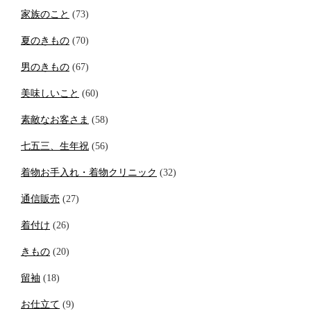
家族のこと
(73)
夏のきもの
(70)
男のきもの
(67)
美味しいこと
(60)
素敵なお客さま
(58)
七五三、生年祝
(56)
着物お手入れ・着物クリニック
(32)
通信販売
(27)
着付け
(26)
きもの
(20)
留袖
(18)
お仕立て
(9)