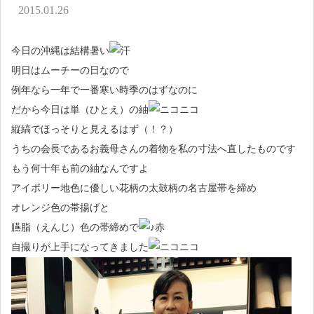
アクセス
2015.01.26
お問い合わせ
今日の沖縄は結構暑い
明日はムーチーの日なので
例年なら一年で一番寒い時季のはずなのに
だから今日は単（ひとえ）の紬
縦縞でほっそりと見えるはず（！？）
うちの会長であるお義母さんの着物を私の寸法へ直したものです
もう何十年も前の紬なんですよ
アイボリー地色に優しい花柄の太鼓柄の名古屋帯を締め
オレンジ色の帯揚げと
臙脂（えんじ）色の帯締めで
自撮りが上手になってきました