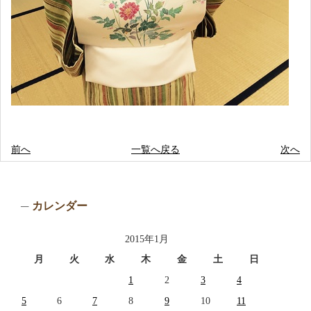
前へ
一覧へ戻る
次へ
カレンダー
2015年1月
月
火
水
木
金
土
日
1
2
3
4
5
6
7
8
9
10
11