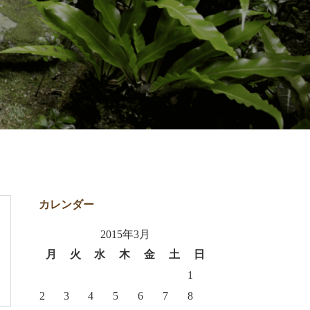
カレンダー
2015年3月
月
火
水
木
金
土
日
1
2
3
4
5
6
7
8