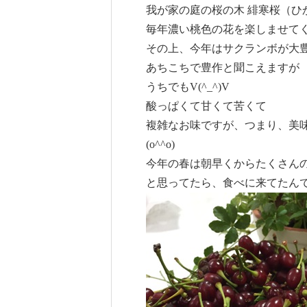
我が家の庭の桜の木 緋寒桜（ひ
毎年濃い桃色の花を楽しませて
その上、今年はサクランボが大豊作o
あちこちで豊作と聞こえますが
うちでもV(^_^)V
酸っぱくて甘くて苦くて
複雑なお味ですが、つまり、美
(o^^o)
今年の春は朝早くからたくさん
と思ってたら、食べに来てたんです