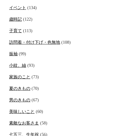
イベント
(134)
歳時記
(122)
子育て
(113)
訪問着・付け下げ・色無地
(108)
振袖
(99)
小紋、紬
(93)
家族のこと
(73)
夏のきもの
(70)
男のきもの
(67)
美味しいこと
(60)
素敵なお客さま
(58)
七五三、生年祝
(56)