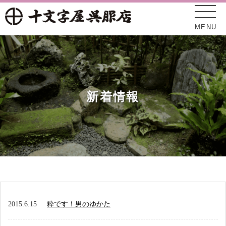
MENU
新着情報
十文字屋について
新着情報
2015.6.15
粋です！男のゆかた
オンラインショップ