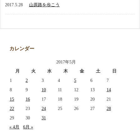
アクセス
2017.5.28
山原路を歩こう
お問い合わせ
カレンダー
2017年5月
月
火
水
木
金
土
日
1
2
3
4
5
6
7
8
9
10
11
12
13
14
15
16
17
18
19
20
21
22
23
24
25
26
27
28
29
30
31
« 4月
6月 »