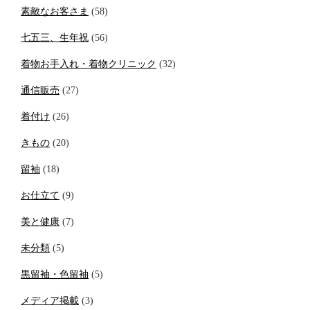
素敵なお客さま
(58)
七五三、生年祝
(56)
着物お手入れ・着物クリニック
(32)
通信販売
(27)
着付け
(26)
きもの
(20)
留袖
(18)
お仕立て
(9)
美と健康
(7)
未分類
(5)
黒留袖・色留袖
(5)
メディア掲載
(3)