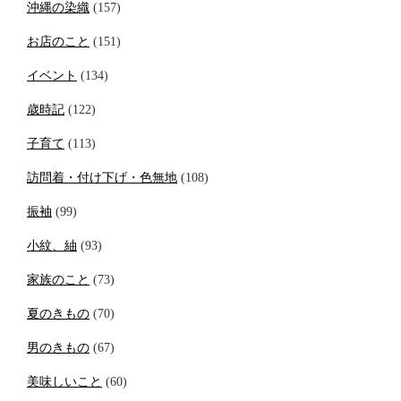
沖縄の染織
(157)
お店のこと
(151)
イベント
(134)
歳時記
(122)
子育て
(113)
訪問着・付け下げ・色無地
(108)
振袖
(99)
小紋、紬
(93)
家族のこと
(73)
夏のきもの
(70)
男のきもの
(67)
美味しいこと
(60)