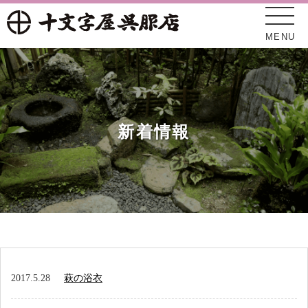
MENU
新着情報
十文字屋について
新着情報
2017.5.28
萩の浴衣
オンラインショップ