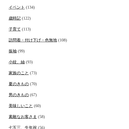
イベント
(134)
歳時記
(122)
子育て
(113)
訪問着・付け下げ・色無地
(108)
振袖
(99)
小紋、紬
(93)
家族のこと
(73)
夏のきもの
(70)
男のきもの
(67)
美味しいこと
(60)
素敵なお客さま
(58)
七五三、生年祝
(56)