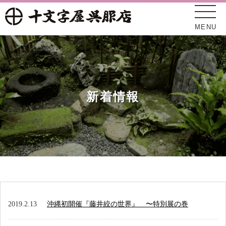
MENU
新着情報
十文字屋について
新着情報
2019.2.13
沖縄初開催『藤井絞の世界』 〜特別展の巻
オンラインショップ