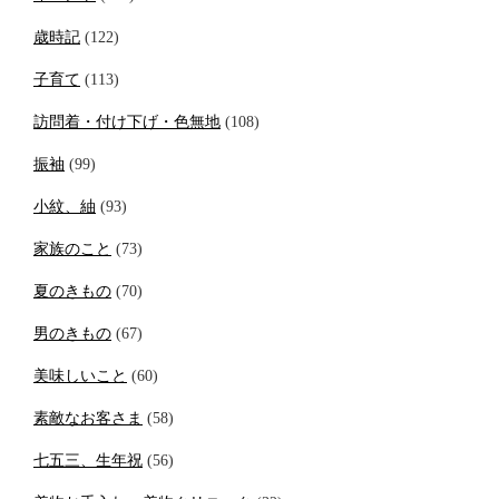
歳時記
(122)
子育て
(113)
訪問着・付け下げ・色無地
(108)
振袖
(99)
小紋、紬
(93)
家族のこと
(73)
夏のきもの
(70)
男のきもの
(67)
美味しいこと
(60)
素敵なお客さま
(58)
七五三、生年祝
(56)