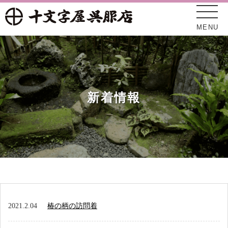
MENU
新着情報
十文字屋について
新着情報
2021.2.04
椿の柄の訪問着
オンラインショップ