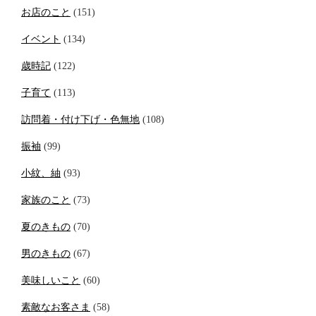
お店のこと
(151)
イベント
(134)
歳時記
(122)
子育て
(113)
訪問着・付け下げ・色無地
(108)
振袖
(99)
小紋、紬
(93)
家族のこと
(73)
夏のきもの
(70)
男のきもの
(67)
美味しいこと
(60)
素敵なお客さま
(58)