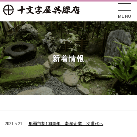
MENU
新着情報
十文字屋について
新着情報
2021.5.21
那覇市制100周年 老舗企業、次世代へ
オンラインショップ