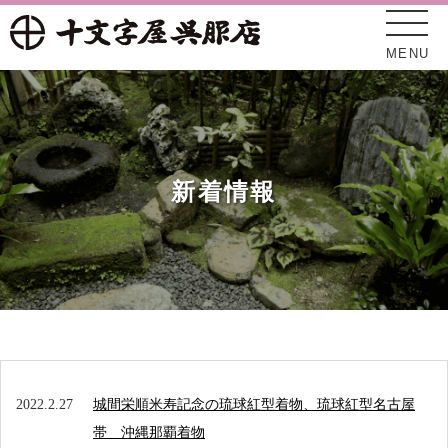
MENU
新着情報
十文字屋について
新着情報
2022.2.27
城間栄順米寿記念の琉球紅型着物、琉球紅型名古屋
オンラインショップ
帯 沖縄那覇着物