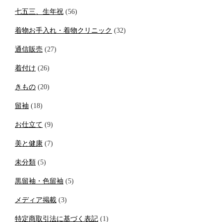
七五三、生年祝
(56)
着物お手入れ・着物クリニック
(32)
通信販売
(27)
着付け
(26)
きもの
(20)
留袖
(18)
お仕立て
(9)
美と健康
(7)
未分類
(5)
黒留袖・色留袖
(5)
メディア掲載
(3)
特定商取引法に基づく表記
(1)