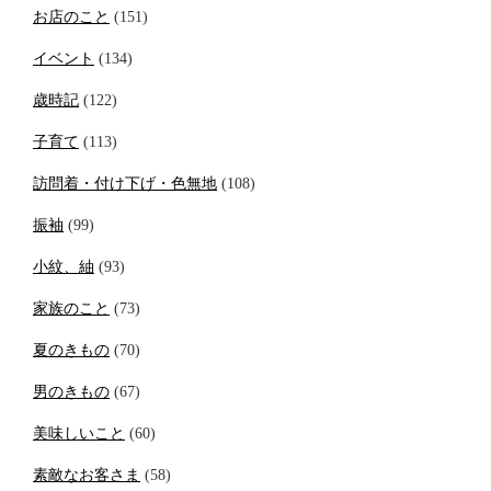
お店のこと
(151)
イベント
(134)
歳時記
(122)
子育て
(113)
訪問着・付け下げ・色無地
(108)
振袖
(99)
小紋、紬
(93)
家族のこと
(73)
夏のきもの
(70)
男のきもの
(67)
美味しいこと
(60)
素敵なお客さま
(58)