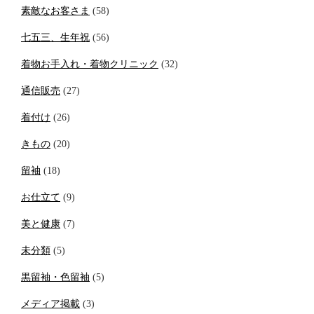
素敵なお客さま
(58)
七五三、生年祝
(56)
着物お手入れ・着物クリニック
(32)
通信販売
(27)
着付け
(26)
きもの
(20)
留袖
(18)
お仕立て
(9)
美と健康
(7)
未分類
(5)
黒留袖・色留袖
(5)
メディア掲載
(3)