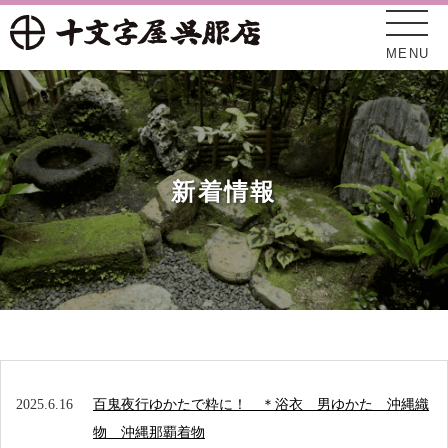
MENU
新着情報
十文字屋について
新着情報
2025.6.16
百鬼夜行ゆかたで粋に！ ＊浴衣 男ゆかた 沖縄織
オンラインショップ
物 沖縄那覇着物