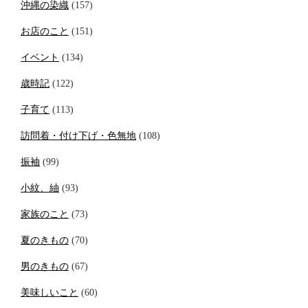
沖縄の染織
(157)
お店のこと
(151)
イベント
(134)
歳時記
(122)
子育て
(113)
訪問着・付け下げ・色無地
(108)
振袖
(99)
小紋、紬
(93)
家族のこと
(73)
夏のきもの
(70)
男のきもの
(67)
美味しいこと
(60)