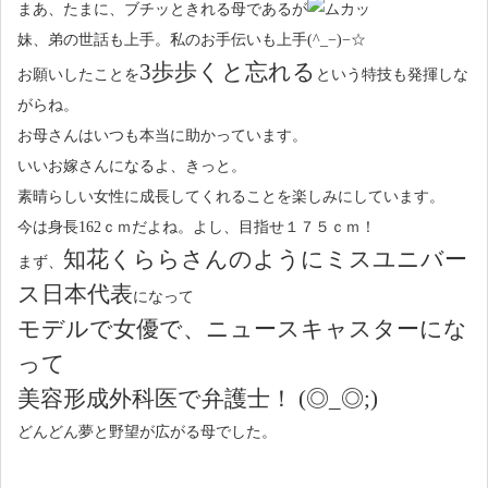
まあ、たまに、ブチッときれる母であるが
妹、弟の世話も上手。私のお手伝いも上手(^_−)−☆
3歩歩くと忘れる
お願いしたことを
という特技も発揮しな
がらね。
お母さんはいつも本当に助かっています。
いいお嫁さんになるよ、きっと。
素晴らしい女性に成長してくれることを楽しみにしています。
今は身長162ｃｍだよね。よし、目指せ１７５ｃｍ！
知花くららさんのようにミスユニバー
まず、
ス日本代表
になって
モデルで女優で、ニュースキャスターにな
って
美容形成外科医で弁護士！ (◎_◎;)
どんどん夢と野望が広がる母でした。