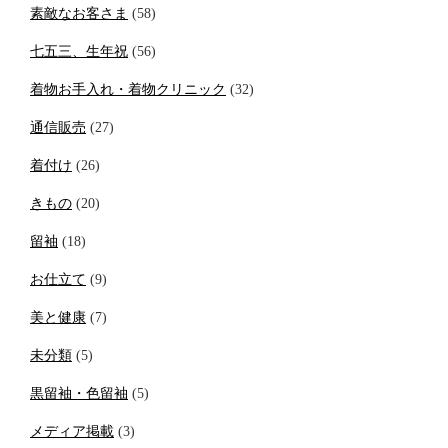
素敵なお客さま
(58)
七五三、生年祝
(56)
着物お手入れ・着物クリニック
(32)
通信販売
(27)
着付け
(26)
きもの
(20)
留袖
(18)
お仕立て
(9)
美と健康
(7)
未分類
(5)
黒留袖・色留袖
(5)
メディア掲載
(3)