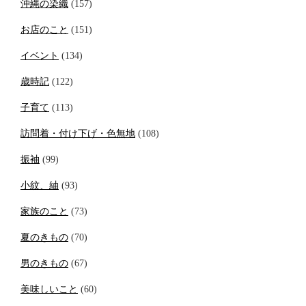
沖縄の染織
(157)
お店のこと
(151)
イベント
(134)
歳時記
(122)
子育て
(113)
訪問着・付け下げ・色無地
(108)
振袖
(99)
小紋、紬
(93)
家族のこと
(73)
夏のきもの
(70)
男のきもの
(67)
美味しいこと
(60)