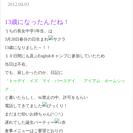
アクセス
2012.04.03
お問い合わせ
13歳になったんだね！
うちの長女中学1年生、は
3月20日春分の日生まれ
13歳になりました～！！
１０日間にも及ぶEnglishキャンプに参加していたため
当日は不在。
でも、寂しかったのか、日記に
「トゥデイ イズ マイ バースデイ． アイアム ホームシッ
ク．」
と書いたらしく、℡禁止の中、許可をもらい
電話してきてました
まだまだ幼いお姉ちゃん(^◇^;)
遅れてした誕生パーティー
食事メニューはご要望どおりの