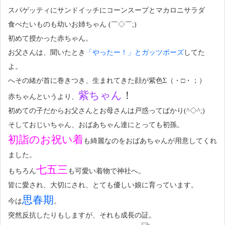
スパゲッティにサンドイッチにコーンスープとマカロニサラダ
食べたいものも幼いお姉ちゃん (￣◇￣;)
初めて授かった赤ちゃん。
お父さんは、聞いたとき
「やったー！」とガッツポーズ
してた
よ。
へその緒が首に巻きつき、生まれてきた顔が紫色Σ（・□・；）
紫ちゃん
！
赤ちゃんというより、
初めての子だからお父さんとお母さんは戸惑ってばかり(^◇^;)
そしておじいちゃん、おばあちゃん達にとっても初孫。
初詣のお祝い着
も綺麗なのをおばあちゃんが用意してくれ
ました。
七五三
もちろん
も可愛い着物で神社へ。
皆に愛され、大切にされ、とても優しい娘に育っています。
思春期
今は
。
突然反抗したりもしますが、それも成長の証。