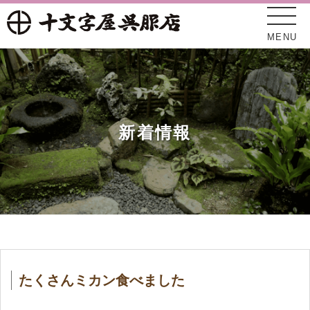
MENU
新着情報
十文字屋について
新着情報
たくさんミカン食べました
オンラインショップ