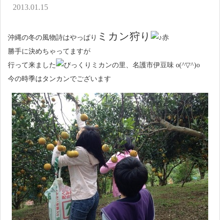
アクセス
2013.01.15
お問い合わせ
ミカン狩り
沖縄の冬の風物詩はやっぱり
勝手に決めちゃってますが
行って来ました
ミカンの里、名護市伊豆味 o(^▽^)o
今の時季はタンカンでございます