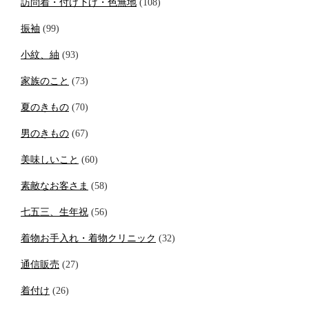
訪問着・付け下げ・色無地
(108)
振袖
(99)
小紋、紬
(93)
家族のこと
(73)
夏のきもの
(70)
男のきもの
(67)
美味しいこと
(60)
素敵なお客さま
(58)
七五三、生年祝
(56)
着物お手入れ・着物クリニック
(32)
通信販売
(27)
着付け
(26)