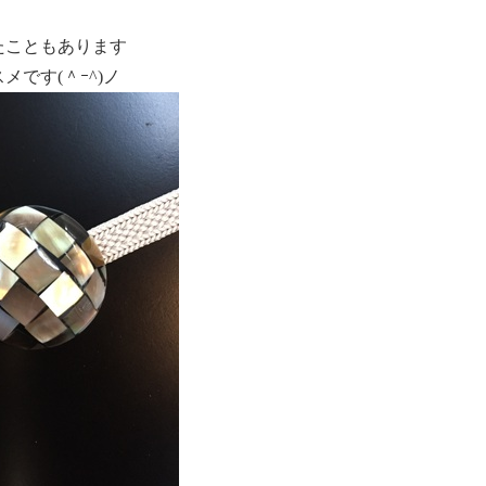
たこともあります
です(＾ｰ^)ノ