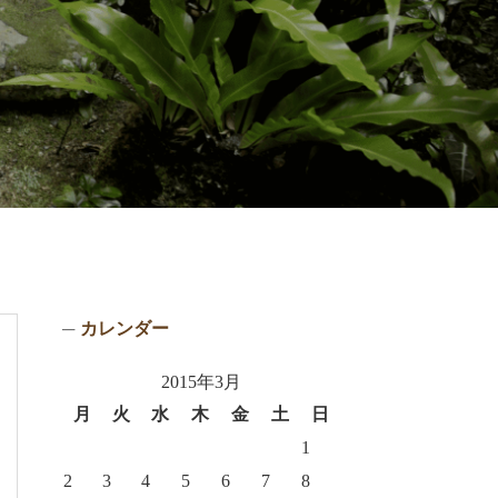
カレンダー
2015年3月
月
火
水
木
金
土
日
1
2
3
4
5
6
7
8