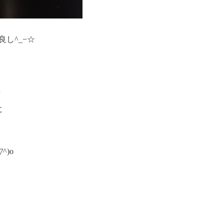
し^_−☆
／
に
^)o