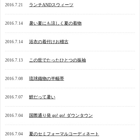
アクセス
2016.7.21
ランチANDスウィーツ
お問い合わせ
2016.7.14
暑い夏にも涼しく夏の着物
2016.7.14
浴衣の着付けお稽古
2016.7.13
この世でたったひとつの振袖
2016.7.08
琉球織物の半幅帯
2016.7.07
鯉だって暑い
2016.7.04
国際通り発 go! go! ダウンタウン
2016.7.04
夏のセミフォーマルコーディネート