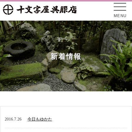
MENU
新着情報
十文字屋について
新着情報
2016.7.26
今日もゆかた
オンラインショップ