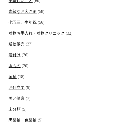
美味しいこと
(60)
素敵なお客さま
(58)
七五三、生年祝
(56)
着物お手入れ・着物クリニック
(32)
通信販売
(27)
着付け
(26)
きもの
(20)
留袖
(18)
お仕立て
(9)
美と健康
(7)
未分類
(5)
黒留袖・色留袖
(5)