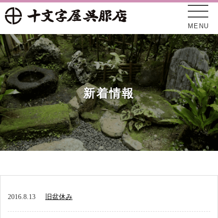
MENU
新着情報
十文字屋について
新着情報
2016.8.13
旧盆休み
オンラインショップ