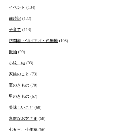
イベント
(134)
歳時記
(122)
子育て
(113)
訪問着・付け下げ・色無地
(108)
振袖
(99)
小紋、紬
(93)
家族のこと
(73)
夏のきもの
(70)
男のきもの
(67)
美味しいこと
(60)
素敵なお客さま
(58)
七五三、生年祝
(56)