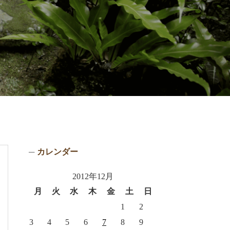
カレンダー
2012年12月
月
火
水
木
金
土
日
1
2
3
4
5
6
7
8
9