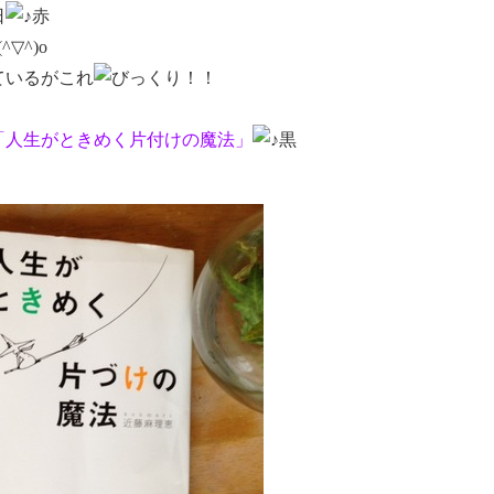
日
▽^)o
ているがこれ
「人生がときめく片付けの魔法」