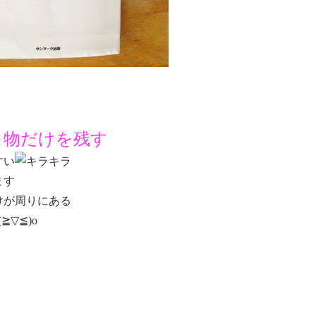
く物だけを残す
すい
ます
けが周りにある
▽≦)o