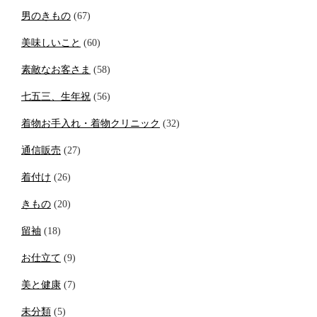
男のきもの
(67)
美味しいこと
(60)
素敵なお客さま
(58)
七五三、生年祝
(56)
着物お手入れ・着物クリニック
(32)
通信販売
(27)
着付け
(26)
きもの
(20)
留袖
(18)
お仕立て
(9)
美と健康
(7)
未分類
(5)