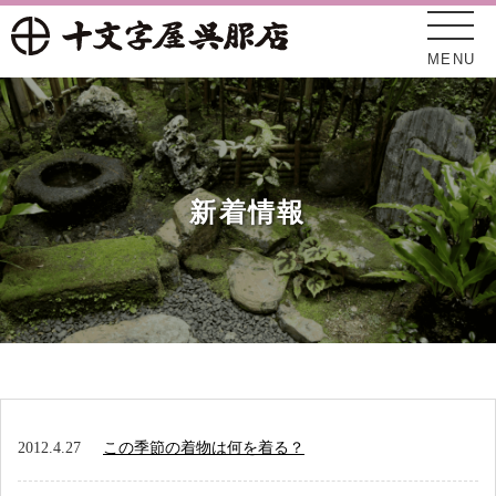
MENU
新着情報
十文字屋について
新着情報
2012.4.27
この季節の着物は何を着る？
オンラインショップ