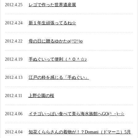
アクセス
2012.4.25
レゴで作った世界遺産展
お問い合わせ
2012.4.24
新１年生頑張ってるね☆
2012.4.22
母の日に贈るゆかたo(^▽^)o
2012.4.19
手ぬぐいって便利（＾Ｏ＾☆♪
2012.4.13
江戸の粋を感じる「手ぬぐい」
2012.4.11
上野公園の桜
2012.4.06
イチゴいっぱい食べて美ら海水族館へGO(^_−)−☆
2012.4.04
知花くららさんの着物が！？Domani（ドマーニ）5月