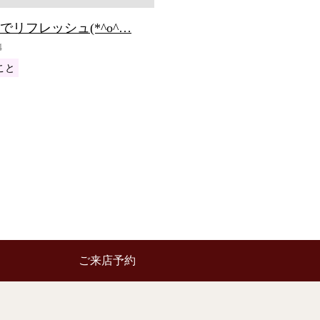
でリフレッシュ(*^o^…
4
こと
ご来店予約