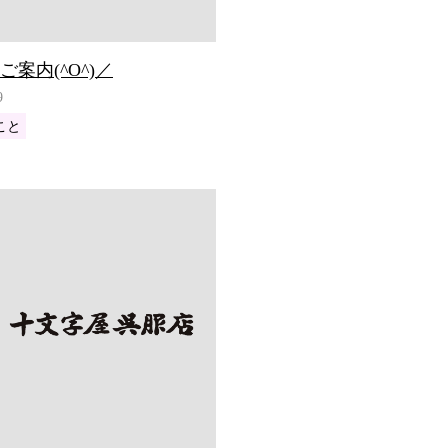
ご案内(^O^)／
9
こと