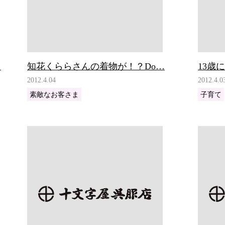
…
知花くららさんの着物が！？Do…
13歳
2012.4.04
2012.4.0
素敵なお客さま
子育て