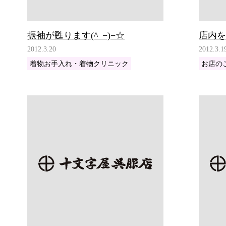
振袖が甦ります(^_−)−☆
店内を
2012.3.20
2012.3.1
着物お手入れ・着物クリニック
お店の