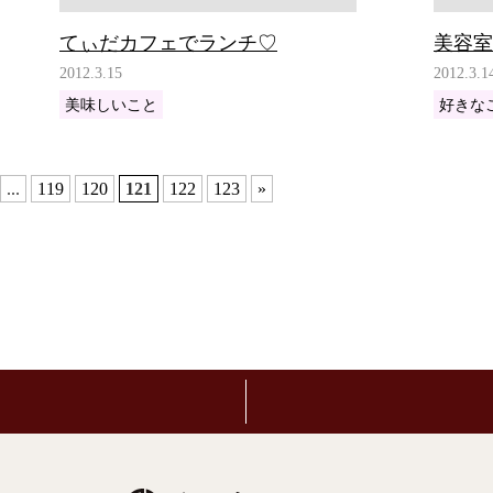
てぃだカフェでランチ♡
美容室
2012.3.15
2012.3.1
美味しいこと
好きな
...
119
120
121
122
123
»